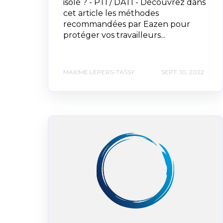
isolé ? - PTI / DATI - Découvrez dans
cet article les méthodes
recommandées par Eazen pour
protéger vos travailleurs...
MAXIME LEPERS-TASSY
SEPT. 10, 2022