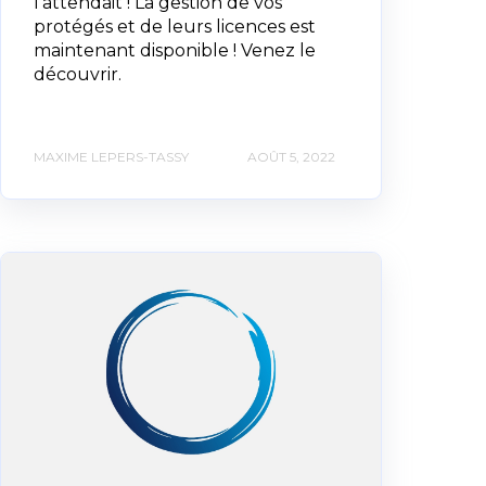
l'attendait ! La gestion de vos
protégés et de leurs licences est
maintenant disponible ! Venez le
découvrir.
MAXIME LEPERS-TASSY
AOÛT 5, 2022